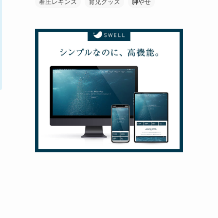
着圧レギンス
育児グッズ
脚やせ