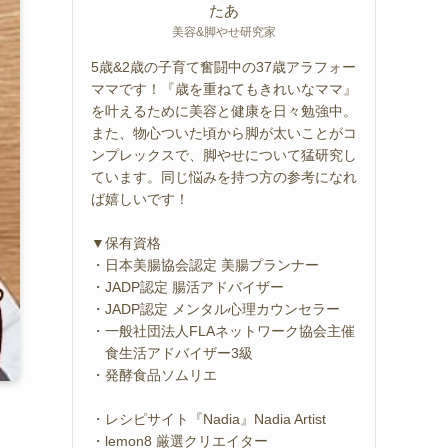
たあ
美容&脚やせ研究家
5歳&2歳の子育て奮闘中の37歳アラフォー
ママです！『歳を重ねてもきれいなママ』
を叶えるために美容と健康を日々勉強中。
また、物心ついた頃から脚が太いことがコ
ンプレックスで、脚やせについて猛研究し
ています。同じ悩みを持つ方の参考になれ
ば嬉しいです！
▼保有資格
・日本美腸協会認定 美腸プランナー
・JADP認定 腸活アドバイザー
・JADP認定 メンタル心理カウンセラー
・一般社団法人FLAネットワーク協会主催
食生活アドバイザー3級
・発酵食品ソムリエ
・レシピサイト『Nadia』Nadia Artist
・lemon8 厳選クリエイター