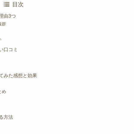
目次
理由3つ
抜群
チ
い口コミ
てみた感想と効果
とめ
る方法