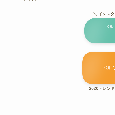
＼ インス
ベル
ベル
2020トレン